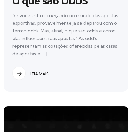
O que são ODDS
Se você está começando no mundo das apostas
esportivas, provavelmente já se deparou com o
termo odds. Mas, afinal, o que são odds e como
elas influenciam suas apostas? As odd’s
representam as cotações oferecidas pelas casas
de apostas e [...]
LEIA MAIS