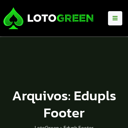
Arquivos:
Edupls
Footer
LotoGreen
>
Edupls Footer