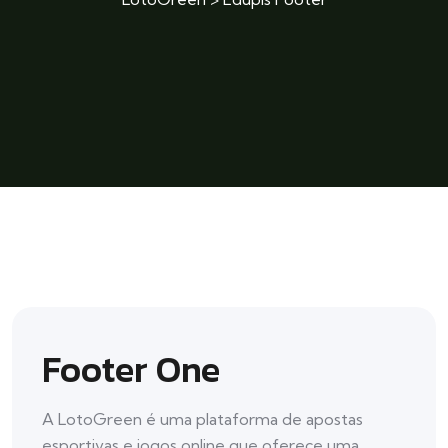
Footer One
A LotoGreen é uma plataforma de apostas
esportivas e jogos online que oferece uma