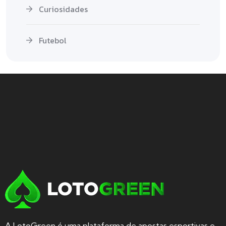
Curiosidades
Futebol
A LotoGreen é uma plataforma de apostas esportivas e