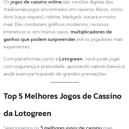
Os
jogos de cassino online
são versões digitais dos
tradicionais jogos encontrados em cassinos físicos, como
slots (caça-níqueis), roletas, blackjack, bacará e muito
mais. Eles combinam gráficos modernos, recursos
interativos e, em muitos casos,
multiplicadores de
ganhos que podem surpreender
até os jogadores mais
experientes.
Com plataformas como a
Lotogreen
, você pode jogar
com segurança e praticidade, apostando valores baixos e
ainda assim participando de grandes premiações.
Top 5 Melhores Jogos de Cassino
da Lotogreen
Selecionamos os
5 melhores jogos de cassino
mais