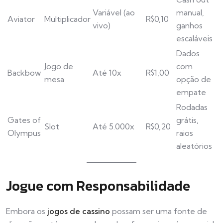
Variável (ao
manual,
Aviator
Multiplicador
R$0,10
vivo)
ganhos
escaláveis
Dados
Jogo de
com
Backbow
Até 10x
R$1,00
mesa
opção de
empate
Rodadas
Gates of
grátis,
Slot
Até 5.000x
R$0,20
Olympus
raios
aleatórios
Jogue com Responsabilidade
Embora os
jogos de cassino
possam ser uma fonte de