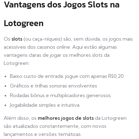
Vantagens dos Jogos Slots na
Lotogreen
Os
slots
(ou caça-níqueis) são, sem dúvida, os jogos mais
acessíveis dos cassinos online. Aqui estão algumas
vantagens claras de jogar os melhores slots da
Lotogreen:
Baixo custo de entrada: jogue com apenas R$0,20
Gráficos e trilhas sonoras envolventes
Rodadas bônus e multiplicadores generosos
Jogabilidade simples e intuitiva
Além disso, os
melhores jogos de slots
da Lotogreen
são atualizados constantemente, com novos
lançamentos e versões temáticas.