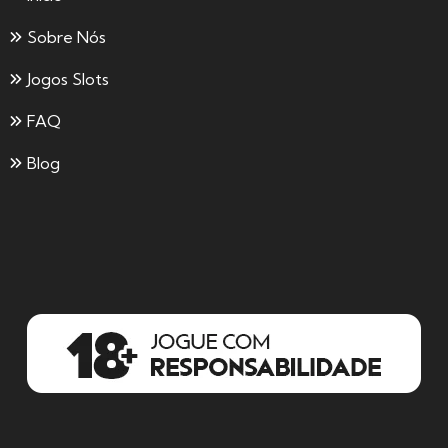
Sobre Nós
Jogos Slots
FAQ
Blog