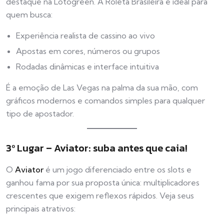
destaque na Lotogreen. A Roleta Brasileira é ideal para
quem busca:
Experiência realista de cassino ao vivo
Apostas em cores, números ou grupos
Rodadas dinâmicas e interface intuitiva
É a emoção de Las Vegas na palma da sua mão, com
gráficos modernos e comandos simples para qualquer
tipo de apostador.
3º Lugar –
Aviator
: suba antes que caia!
O
Aviator
é um jogo diferenciado entre os slots e
ganhou fama por sua proposta única: multiplicadores
crescentes que exigem reflexos rápidos. Veja seus
principais atrativos: