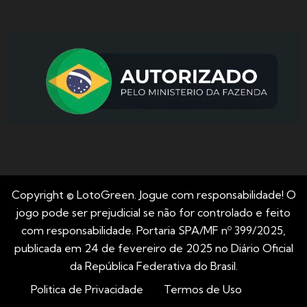
Copyright © LotoGreen. Jogue com responsabilidade! O
jogo pode ser prejudicial se não for controlado e feito
com responsabilidade. Portaria SPA/MF nº 399/2025,
publicada em 24 de fevereiro de 2025 no Diário Oficial
da República Federativa do Brasil.
Politica de Privacidade
Termos de Uso