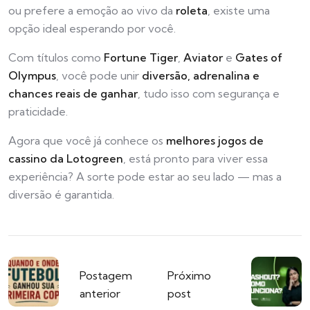
ou prefere a emoção ao vivo da
roleta
, existe uma
opção ideal esperando por você.
Com títulos como
Fortune Tiger
,
Aviator
e
Gates of
Olympus
, você pode unir
diversão, adrenalina e
chances reais de ganhar
, tudo isso com segurança e
praticidade.
Agora que você já conhece os
melhores jogos de
cassino da Lotogreen
, está pronto para viver essa
experiência? A sorte pode estar ao seu lado — mas a
diversão é garantida.
Postagem
Próximo
anterior
post