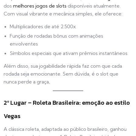
dos
melhores jogos de slots
disponíveis atualmente.
Com visual vibrante e mecânica simples, ele oferece:
Multiplicadores de até 2.500x
Função de rodadas bônus com animações
envolventes
Símbolos especiais que ativam prêmios instantâneos
Além disso, sua jogabilidade rápida faz com que cada
rodada seja emocionante. Sem dúvida, é o slot que
nunca perde a graça
.
2º Lugar –
Roleta Brasileira
: emoção ao estilo
Vegas
A clássica roleta, adaptada ao público brasileiro, ganhou