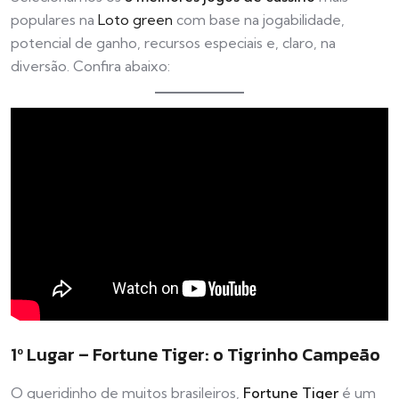
populares na
Loto green
com base na jogabilidade,
potencial de ganho, recursos especiais e, claro, na
diversão. Confira abaixo:
1º Lugar –
Fortune Tiger
: o Tigrinho Campeão
O queridinho de muitos brasileiros,
Fortune Tiger
é um