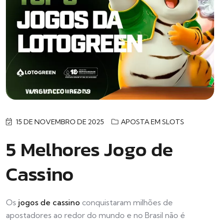
15 DE NOVEMBRO DE 2025
APOSTA EM SLOTS
5 Melhores Jogo de
Cassino
Os
jogos de cassino
conquistaram milhões de
apostadores ao redor do mundo e no Brasil não é