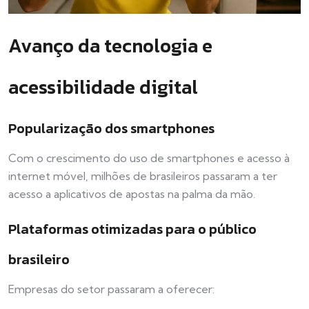
Avanço da tecnologia e
acessibilidade digital
Popularização dos smartphones
Com o crescimento do uso de smartphones e acesso à
internet móvel, milhões de brasileiros passaram a ter
acesso a aplicativos de apostas na palma da mão.
Plataformas otimizadas para o público
brasileiro
Empresas do setor passaram a oferecer: