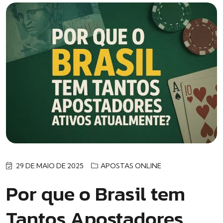
29 DE MAIO DE 2025
APOSTAS ONLINE
Por que o Brasil tem
Tantos Apostadores