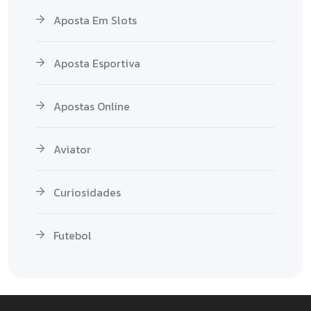
Aposta Em Slots
Aposta Esportiva
Apostas Online
Aviator
Curiosidades
Futebol