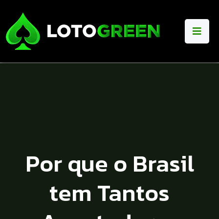
Por que o Brasil
tem Tantos