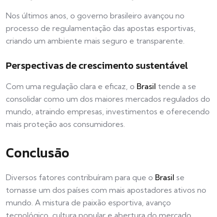
Nos últimos anos, o governo brasileiro avançou no
processo de regulamentação das apostas esportivas,
criando um ambiente mais seguro e transparente.
Perspectivas de crescimento sustentável
Com uma regulação clara e eficaz, o
Brasil
tende a se
consolidar como um dos maiores mercados regulados do
mundo, atraindo empresas, investimentos e oferecendo
mais proteção aos consumidores.
Conclusão
Diversos fatores contribuíram para que o
Brasil
se
tornasse um dos países com mais apostadores ativos no
mundo. A mistura de paixão esportiva, avanço
tecnológico, cultura popular e abertura do mercado