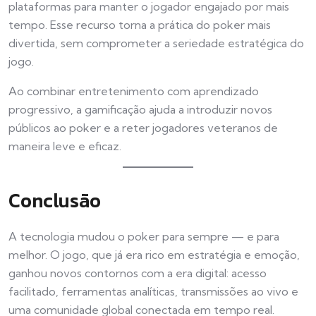
plataformas para manter o jogador engajado por mais
tempo. Esse recurso torna a prática do poker mais
divertida, sem comprometer a seriedade estratégica do
jogo.
Ao combinar entretenimento com aprendizado
progressivo, a gamificação ajuda a introduzir novos
públicos ao poker e a reter jogadores veteranos de
maneira leve e eficaz.
Conclusão
A tecnologia mudou o poker para sempre — e para
melhor. O jogo, que já era rico em estratégia e emoção,
ganhou novos contornos com a era digital: acesso
facilitado, ferramentas analíticas, transmissões ao vivo e
uma comunidade global conectada em tempo real.