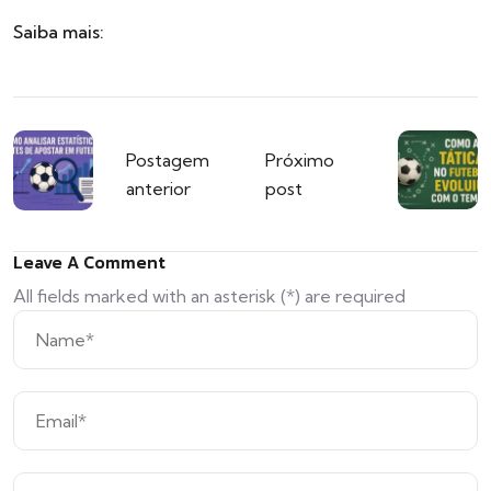
Saiba mais:
Postagem
Próximo
anterior
post
Leave A Comment
All fields marked with an asterisk (*) are required