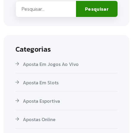
Pesquisar
Categorias
Aposta Em Jogos Ao Vivo
Aposta Em Slots
Aposta Esportiva
Apostas Online