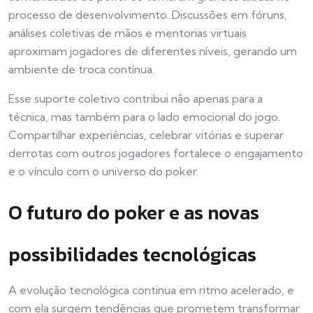
processo de desenvolvimento. Discussões em fóruns,
análises coletivas de mãos e mentorias virtuais
aproximam jogadores de diferentes níveis, gerando um
ambiente de troca contínua.
Esse suporte coletivo contribui não apenas para a
técnica, mas também para o lado emocional do jogo.
Compartilhar experiências, celebrar vitórias e superar
derrotas com outros jogadores fortalece o engajamento
e o vínculo com o universo do poker.
O futuro do poker e as novas
possibilidades tecnológicas
A evolução tecnológica continua em ritmo acelerado, e
com ela surgem tendências que prometem transformar