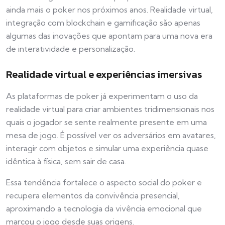
ainda mais o poker nos próximos anos. Realidade virtual,
integração com blockchain e gamificação são apenas
algumas das inovações que apontam para uma nova era
de interatividade e personalização.
Realidade virtual e experiências imersivas
As plataformas de poker já experimentam o uso da
realidade virtual para criar ambientes tridimensionais nos
quais o jogador se sente realmente presente em uma
mesa de jogo. É possível ver os adversários em avatares,
interagir com objetos e simular uma experiência quase
idêntica à física, sem sair de casa.
Essa tendência fortalece o aspecto social do poker e
recupera elementos da convivência presencial,
aproximando a tecnologia da vivência emocional que
marcou o jogo desde suas origens.