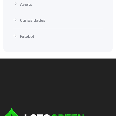
Aviator
Curiosidades
Futebol