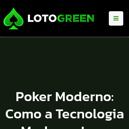
Poker Moderno:
Como a Tecnologia