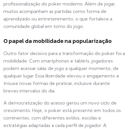
profissionalização do poker moderno. Além de jogar,
muitos acompanham as partidas como forma de
aprendizado ou entretenimento, o que fortalece a
comunidade global em torno do jogo.
O papel da mobilidade na popularização
Outro fator decisivo para a transformação do poker foi a
mobilidade. Com smartphones e tablets, jogadores
podem acessar salas de jogo a qualquer momento, de
qualquer lugar. Essa liberdade elevou o engajamento e
trouxe novas formas de praticar, inclusive durante
breves intervalos do dia.
A democratização do acesso gerou um novo ciclo de
crescimento. Hoje, o poker está presente em todos os
continentes, com diferentes estilos, escolas e
estratégias adaptadas a cada perfil de jogador. A